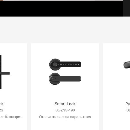
ck
Smart Lock
Ру
2S
SL-ZNS-190
S
отпечаток пальца пароль Ключ кредитной карты Временный пароль WeChat
Отпечатки пальца пароль ключ