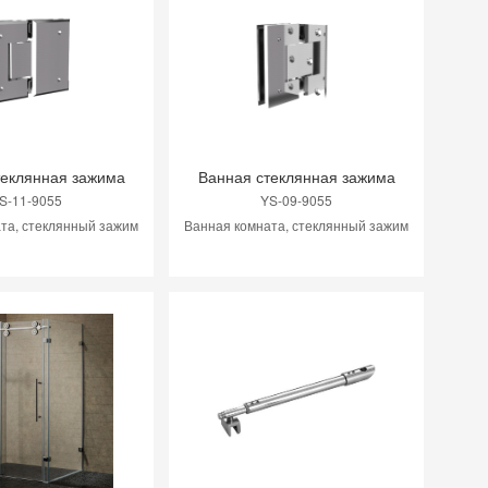
Гидравлический шарнир
19
Стеклянные дверные шарниры
20
теклянная зажима
Ванная стеклянная зажима
S-11-9055
YS-09-9055
Качество Душный тип двойной
та, стеклянный зажим
Ванная комната, стеклянный зажим
боковой стеклянной двери
21
вытягивания ручка
Ванная дверь тянет руками
22
Ванная дверь тянет руками
23
Качество Душный тип двойной