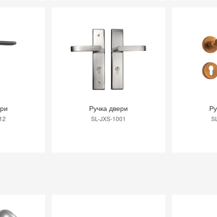
ери
Ручка двери
Ру
12
SL-JXS-1001
S