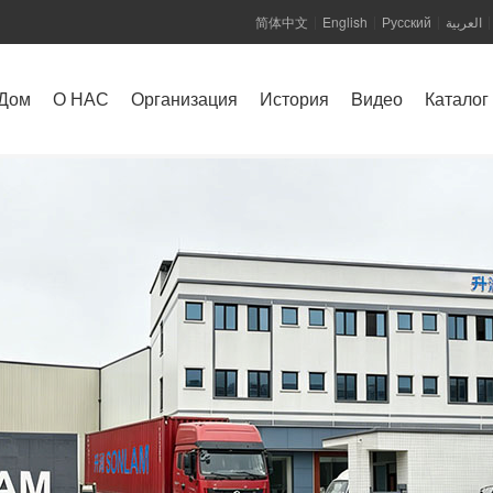
简体中文
English
Русский
العربية
|
|
|
|
Дом
О НАС
Организация
История
Bидео
Каталог