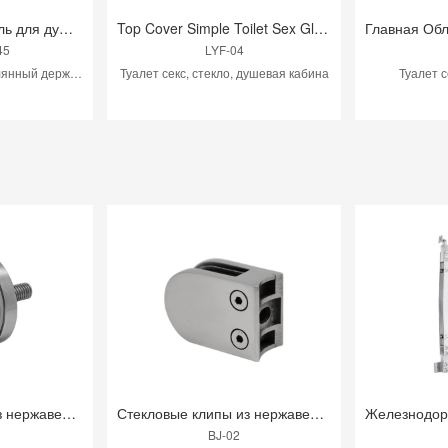
Стекловой держатель для душевой
Top Cover Simple Toilet Sex Glass душевая кабина
45
LYF-04
Душная комната, стеклянный держатель
Туалет секс, стекло, душевая кабина
Туалет с
Стекловые клипы из нержавеющей стали для ограждения
Стекловые клипы из нержавеющей стали для ограждения
BJ-02